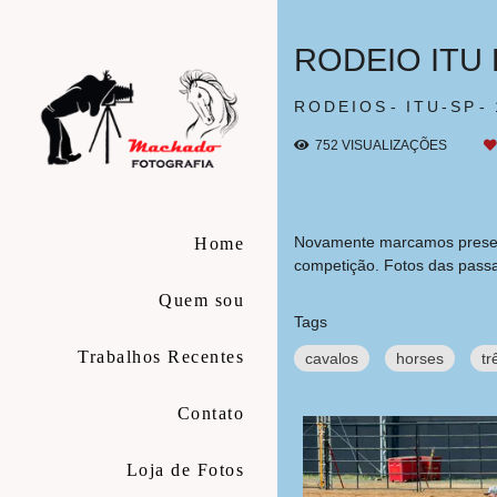
RODEIO ITU 
RODEIOS
ITU-SP
752
VISUALIZAÇÕES
Novamente marcamos presenç
Home
competição. Fotos das passa
Quem sou
Tags
Trabalhos Recentes
cavalos
horses
tr
Contato
Loja de Fotos