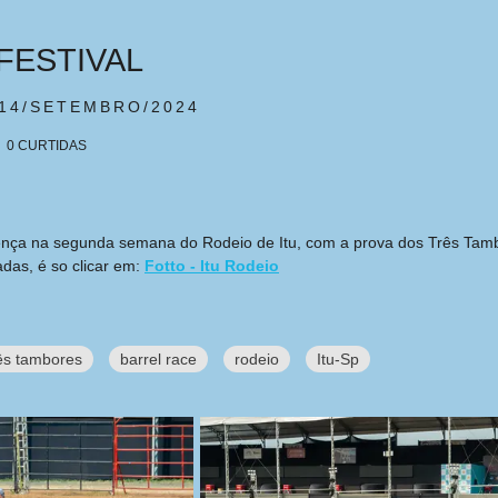
FESTIVAL
14/SETEMBRO/2024
0
CURTIDAS
a na segunda semana do Rodeio de Itu, com a prova dos Três Tambores
das, é so clicar em:
Fotto - Itu Rodeio
ês tambores
barrel race
rodeio
Itu-Sp