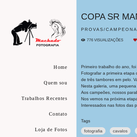
COPA SR MA
PROVAS/CAMPEON
776
VISUALIZAÇÕES
Primeiro trabalho do ano, foi
Home
Fotografar a primeira etapa 
de três tambores em pelo. Va
Quem sou
Nesta galeria, uma pequena 
Aos campeões, nossos parabé
Trabalhos Recentes
Nos vemos na próxima etap
Interessados nas fotos das 
Contato
Tags
Loja de Fotos
fotografia
cavalos