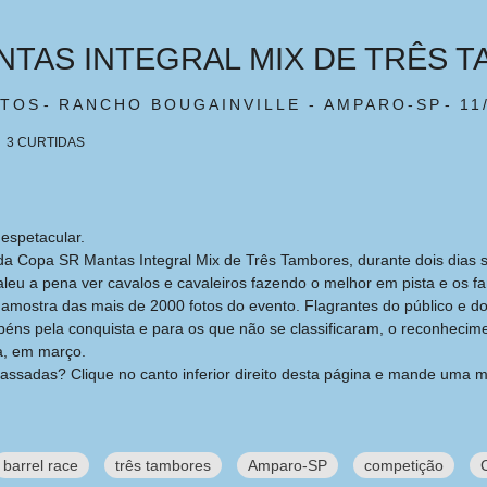
NTAS INTEGRAL MIX DE TRÊS 
ATOS
RANCHO BOUGAINVILLE - AMPARO-SP
11
3
CURTIDAS
 espetacular.
da Copa SR Mantas Integral Mix de Três Tambores, durante dois dias sob
leu a pena ver cavalos e cavaleiros fazendo o melhor em pista e os f
amostra das mais de 2000 fotos do evento. Flagrantes do público e do 
ns pela conquista e para os que não se classificaram, o reconhecime
a, em março.
passadas? Clique no canto inferior direito desta página e mande um
barrel race
três tambores
Amparo-SP
competição