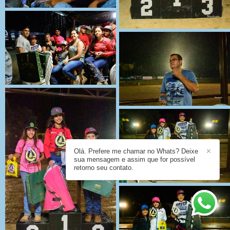
Olá. Prefere me chamar no Whats? Deixe
✕
sua mensagem e assim que for possível
retorno seu contato.