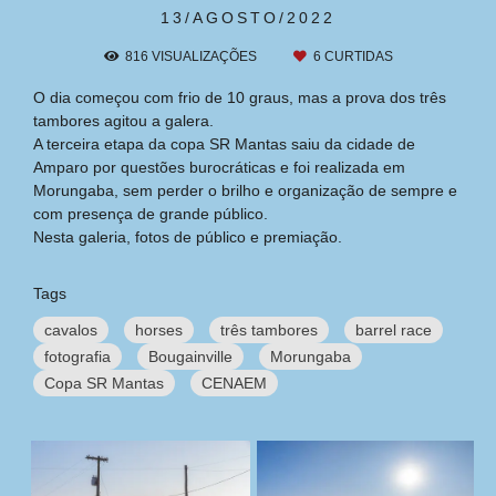
13/AGOSTO/2022
816
VISUALIZAÇÕES
6
CURTIDAS
O dia começou com frio de 10 graus, mas a prova dos três
tambores agitou a galera.
A terceira etapa da copa SR Mantas saiu da cidade de
Amparo por questões burocráticas e foi realizada em
Morungaba, sem perder o brilho e organização de sempre e
com presença de grande público.
Nesta galeria, fotos de público e premiação.
Tags
cavalos
horses
três tambores
barrel race
fotografia
Bougainville
Morungaba
Copa SR Mantas
CENAEM