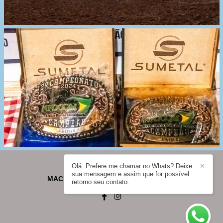
Olá. Prefere me chamar no Whats? Deixe
✕
sua mensagem e assim que for possível
MACHADO - FOTOGRAFIA
/
CONTATO
retorno seu contato.