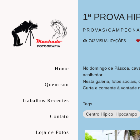
1ª PROVA H
PROVAS/CAMPEON
742
VISUALIZAÇÕES
No domingo de Páscoa, caval
Home
acolhedor.
Nesta galeria, fotos sociais
Quem sou
Curta e comente à vontade n
Trabalhos Recentes
Tags
Centro Hípico HIpocampo
Contato
Loja de Fotos