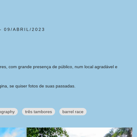
09/ABRIL/2023
res, com grande presença de público, num local agradável e
ina, se quiser fotos de suas passadas.
ography
três tambores
barrel race