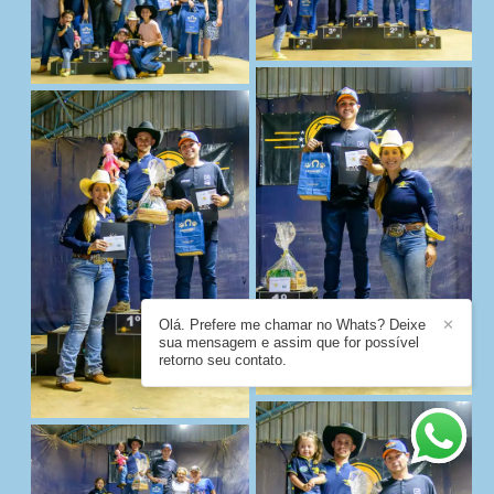
Olá. Prefere me chamar no Whats? Deixe
✕
sua mensagem e assim que for possível
retorno seu contato.