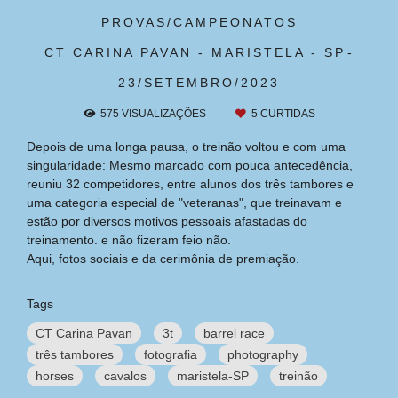
PROVAS/CAMPEONATOS
CT CARINA PAVAN - MARISTELA - SP
23/SETEMBRO/2023
575
VISUALIZAÇÕES
5
CURTIDAS
Depois de uma longa pausa, o treinão voltou e com uma
singularidade: Mesmo marcado com pouca antecedência,
reuniu 32 competidores, entre alunos dos três tambores e
uma categoria especial de "veteranas", que treinavam e
estão por diversos motivos pessoais afastadas do
treinamento. e não fizeram feio não.
Aqui, fotos sociais e da cerimônia de premiação.
Tags
CT Carina Pavan
3t
barrel race
três tambores
fotografia
photography
horses
cavalos
maristela-SP
treinão