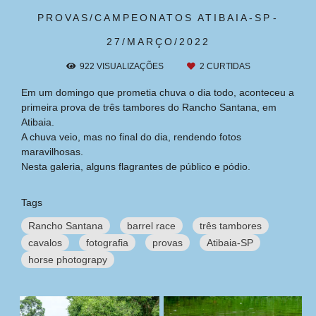
PROVAS/CAMPEONATOS
ATIBAIA-SP
27/MARÇO/2022
922
VISUALIZAÇÕES
2
CURTIDAS
Em um domingo que prometia chuva o dia todo, aconteceu a
primeira prova de três tambores do Rancho Santana, em
Atibaia.
A chuva veio, mas no final do dia, rendendo fotos
maravilhosas.
Nesta galeria, alguns flagrantes de público e pódio.
Tags
Rancho Santana
barrel race
três tambores
cavalos
fotografia
provas
Atibaia-SP
horse photograpy