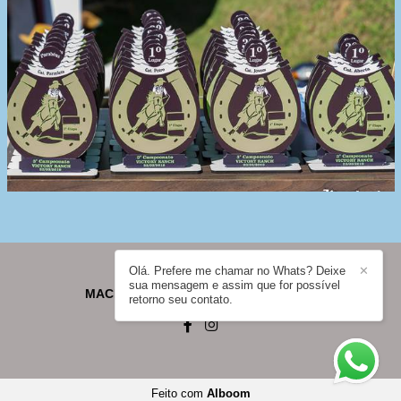
Olá. Prefere me chamar no Whats? Deixe
✕
sua mensagem e assim que for possível
MACHADO - FOTOGRAFIA
/
CONTATO
retorno seu contato.
Feito com
Alboom